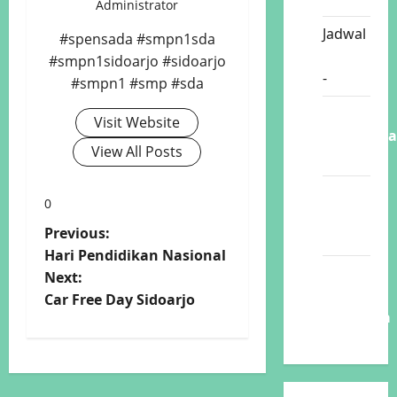
Administrator
Jadwal
#spensada #smpn1sda
GURU
#smpn1sidoarjo #sidoarjo
-
KODE
#smpn1 #smp #sda
Capaian
Visit Website
Pembelaja
View All Posts
2026
Program
0
Kegiatan
P
Previous:
26
Hari Pendidikan Nasional
o
Sang
Next:
Juara
Car Free Day Sidoarjo
s
Spensada
t
n