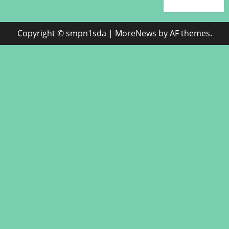
Copyright © smpn1sda
|
MoreNews
by AF themes.