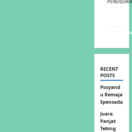
PENDIDIK
Disdik
Sidoarjo
Kemendik
RECENT
POSTS
Posyand
u Remaja
Spensada
Juara
Panjat
Tebing