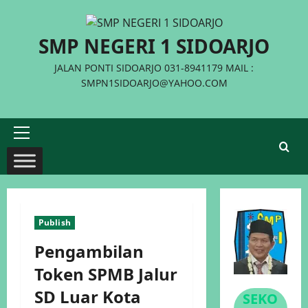
Skip
to
SMP NEGERI 1 SIDOARJO
content
JALAN PONTI SIDOARJO 031-8941179 MAIL :
SMPN1SIDOARJO@YAHOO.COM
Primary
Menu
Publish
Pengambilan
Token SPMB Jalur
SD Luar Kota
SEKO