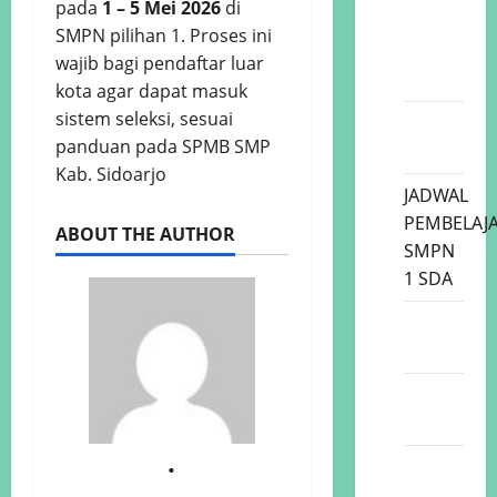
pada
1 – 5 Mei 2026
di
Kalender
SMPN pilihan 1. Proses ini
26/27
wajib bagi pendaftar luar
Sidoarjo
kota agar dapat masuk
sistem seleksi, sesuai
Profil
panduan pada SPMB SMP
Lulusan
Kab. Sidoarjo
JADWAL
PEMBELAJ
ABOUT THE AUTHOR
SMPN
1 SDA
KELAS
7
KELAS
8
.
KELAS
9