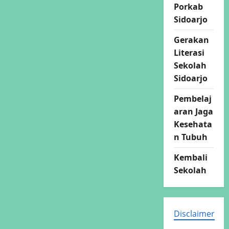
Porkab
Sidoarjo
Gerakan
Literasi
Sekolah
Sidoarjo
Pembelaj
aran Jaga
Kesehata
n Tubuh
Kembali
Sekolah
Disclaimer