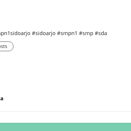
n1sidoarjo #sidoarjo #smpn1 #smp #sda
osts
ta