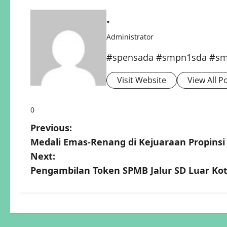
.
Administrator
#spensada #smpn1sda #smp
Visit Website
View All P
0
P
Previous:
Medali Emas-Renang di Kejuaraan Propinsi
o
Next:
s
Pengambilan Token SPMB Jalur SD Luar Ko
t
n