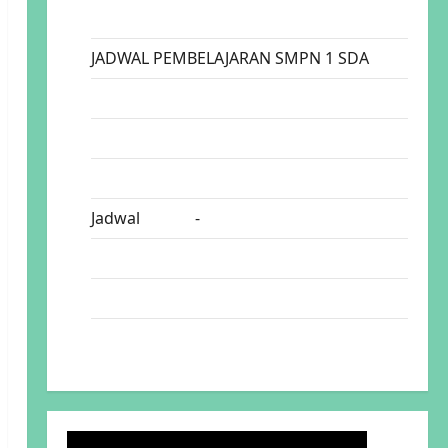
Profil Lulusan
JADWAL PEMBELAJARAN SMPN 1 SDA
KELAS 7
KELAS 8
KELAS 9
Jadwal
GURU
-
KODE
Capaian Pembelajaran(CP) 2026
Program Kegiatan 26
Sang Juara Spensada